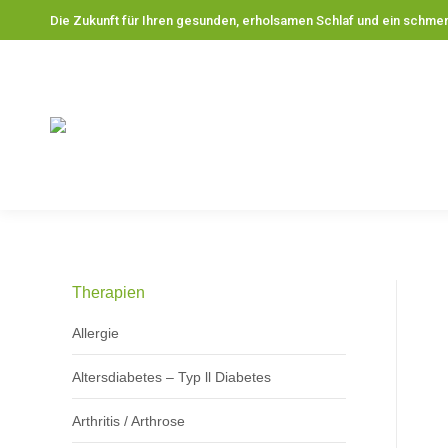
Die Zukunft für Ihren gesunden, erholsamen Schlaf und ein schme
EPV-Schlaf-Therapie-System
EP
Therapien
Allergie
Altersdiabetes – Typ ll Diabetes
Arthritis / Arthrose