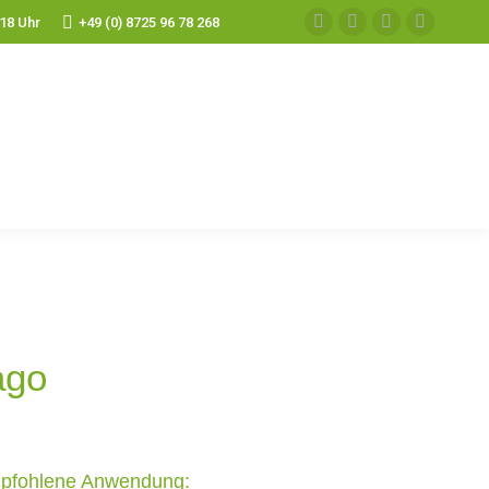
 18 Uhr
+49 (0) 8725 96 78 268
ontakt
Zum Shop
Jetzt anrufen
ago
pfohlene Anwendung: