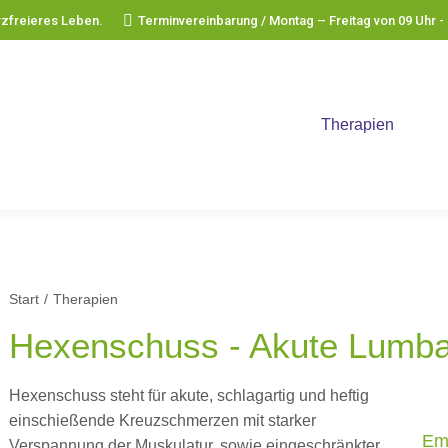
rzfreieres Leben.
Terminvereinbarung / Montag – Freitag von 09 Uhr -
V Tier-Therapie-Systeme
Produkte
Therapien
K
Start
Therapien
Sie befinden sich hier:
Hexenschuss - Akute Lumb
Hexenschuss steht für akute, schlagartig und heftig
einschießende Kreuzschmerzen mit starker
Em
Verspannung der Muskulatur, sowie eingeschränkter