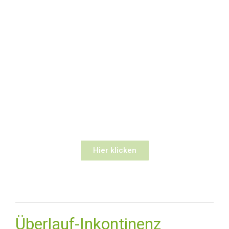
Terminvereinbahrungen für
ihre persönliche Schlaf- und
Therapieberatung.
Machen auch Sie Ihren gesunden und
erholsamen Schlaf zum Erlebnis und
steigern Sie Ihre Lebensqualität!.
Hier klicken
Überlauf-Inkontinenz