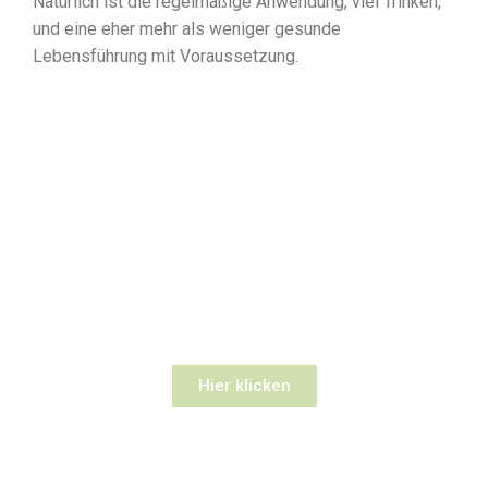
Natürlich ist die regelmäßige Anwendung, viel Trinken,
und eine eher mehr als weniger gesunde
Lebensführung mit Voraussetzung.
Terminvereinbahrungen für
ihre persönliche Schlaf- und
Therapieberatung.
Machen auch Sie Ihren gesunden und
erholsamen Schlaf zum Erlebnis und
steigern Sie Ihre Lebensqualität!.
Hier klicken