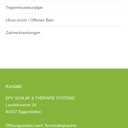
Trigeminusneuralgie
Ulcus cruris / Offenes Bein
Zahnerkrankungen
Kontakt:
EPV SCHLAF & THERAPIE SYSTEME
Landshuterstr.14
84307 Eggenfelden
Öffnungszeiten nach Terminabsprache!