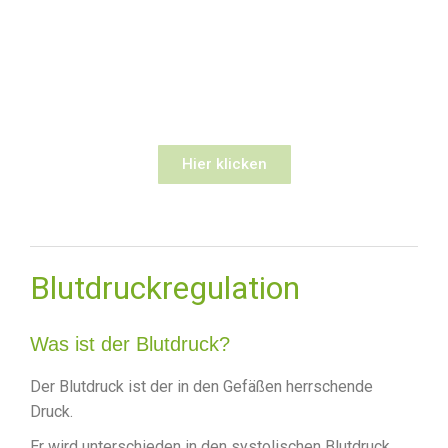
Therapieberatung.
Machen auch Sie Ihren gesunden und
erholsamen Schlaf zum Erlebnis und
steigern Sie Ihre Lebensqualität!.
Hier klicken
Blutdruckregulation
Was ist der Blutdruck?
Der Blutdruck ist der in den Gefäßen herrschende
Druck.
Er wird unterschieden in den systolischen Blutdruck,